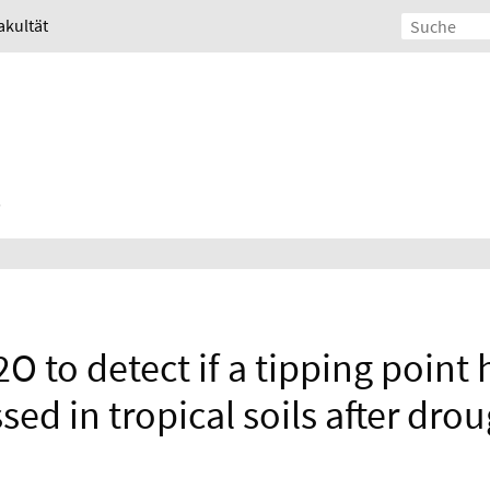
akultät
O to detect if a tipping point
sed in tropical soils after dro