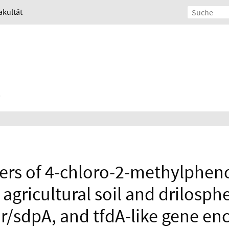
akultät
rs of 4-chloro-2-methylpheno
 agricultural soil and drilosph
 r/sdpA, and tfdA-like gene en