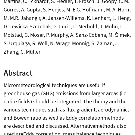
Martins, C. Eckhardt, S. Fiedler, T. Frosch, J. Goopy, C. M.
Görres, A. Gupta, S. Henjes, M. E.G. Hofmann, M. A. Horn,
M. M.R. Jahangir, A. Jansen-Willems, K. Lenhart, L. Heng,
D. Lewicka-Szczebak, G. Lucic, L. Merbold, J. Mohn, L.
Molstad, G. Moser, P. Murphy, A. Sanz-Cobena, M. Šimek,
S. Urquiaga, R. Well, N. Wrage-Mönnig, S. Zaman, J.
Zhang, C. Müller
Abstract
Micrometeorological techniques are useful if
greenhouse gas (GHG) emissions from larger areas (i.e.
entire fields) should be integrated. The theory and the
various techniques such as flux-gradient, aerodynamic,
and Bowen ratio as well as Eddy correlationmethods
are described and discussed. Alternativemethods also
used areEddy correlation, mass balance techniques,