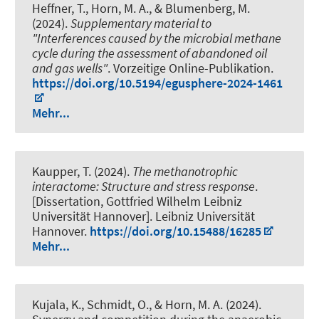
Heffner, T.
, Horn, M. A.
, & Blumenberg, M.
(2024).
Supplementary material to
"Interferences caused by the microbial methane
cycle during the assessment of abandoned oil
and gas wells"
. Vorzeitige Online-Publikation.
https://doi.org/10.5194/egusphere-2024-1461
Mehr...
Kaupper, T.
(2024).
The methanotrophic
interactome: Structure and stress response
.
[Dissertation, Gottfried Wilhelm Leibniz
Universität Hannover]. Leibniz Universität
Hannover.
https://doi.org/10.15488/16285
Mehr...
Kujala, K., Schmidt, O.
, & Horn, M. A.
(2024).