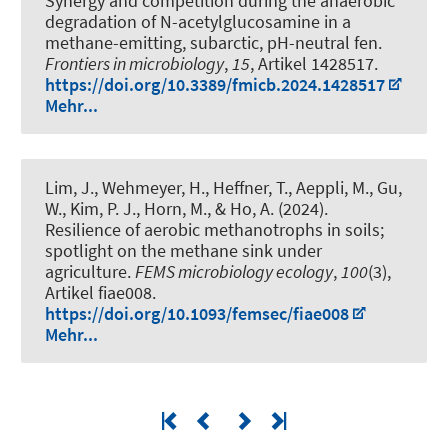
Synergy and competition during the anaerobic
degradation of N-acetylglucosamine in a
methane-emitting, subarctic, pH-neutral fen
.
Frontiers in microbiology
,
15
, Artikel 1428517.
https://doi.org/10.3389/fmicb.2024.1428517
Mehr...
Lim, J., Wehmeyer, H., Heffner, T., Aeppli, M., Gu,
W., Kim, P. J.
, Horn, M.
, & Ho, A. (2024).
Resilience of aerobic methanotrophs in soils;
spotlight on the methane sink under
agriculture
.
FEMS microbiology ecology
,
100
(3),
Artikel fiae008.
https://doi.org/10.1093/femsec/fiae008
Mehr...