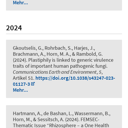
Mehr...
2024
Gkoutselis, G.
, Rohrbach, S.
, Harjes, J.,
Brachmann, A.
, Horn, M. A.
, & Rambold, G.
(2024).
Plastiphily is linked to generic virulence
traits of important human pathogenic fungi
.
Communications Earth and Environment
,
5
,
Artikel 51.
https://doi.org/10.1038/s43247-023-
01127-3
Mehr...
Hartmann, A., de Bashan, L., Wassermann, B.
,
Horn, M.
, & Sessitsch, A. (2024).
FEMSEC-
Thematic Issue “Rhizosphere – a One Health