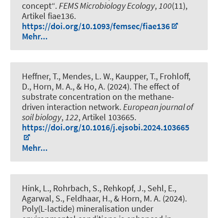
concept“
.
FEMS Microbiology Ecology
,
100
(11),
Artikel fiae136.
https://doi.org/10.1093/femsec/fiae136
Mehr...
Heffner, T., Mendes, L. W.
, Kaupper, T.
, Frohloff,
D.
, Horn, M. A.
, & Ho, A. (2024).
The effect of
substrate concentration on the methane-
driven interaction network
.
European journal of
soil biology
,
122
, Artikel 103665.
https://doi.org/10.1016/j.ejsobi.2024.103665
Mehr...
Hink, L.
, Rohrbach, S.
, Rehkopf, J., Sehl, E.,
Agarwal, S., Feldhaar, H.
, & Horn, M. A.
(2024).
Poly(L-lactide) mineralisation under