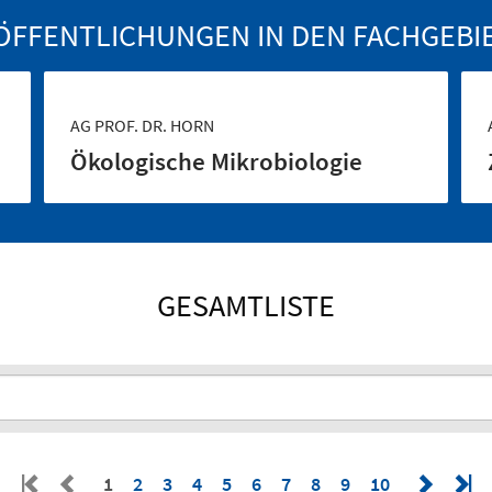
ÖFFENTLICHUNGEN IN DEN FACHGEBI
AG PROF. DR. HORN
Ökologische Mikrobiologie
GESAMTLISTE
1
2
3
4
5
6
7
8
9
10