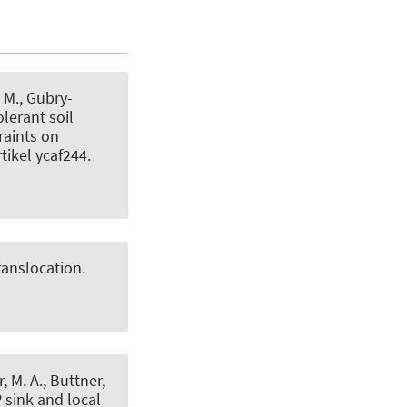
, M., Gubry-
lerant soil
raints on
rtikel ycaf244.
ranslocation
.
, M. A., Buttner,
 sink and local