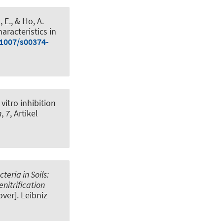
 E., & Ho, A.
aracteristics in
.1007/s00374-
 vitro inhibition
h
,
7
, Artikel
teria in Soils:
nitrification
over]. Leibniz