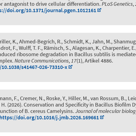
r antagonist to drive cellular differentiation
.
PLoS Genetics
,
s://doi.org/10.1371/journal.pgen.1012161
Driller, K., Ahmed-Begrich, R., Schmidt, K., Jahn, M., Shanmug
rot, F., Wulff, T. F., Rämisch, S., Alagesan, K., Charpentier, E.
nduced ribosome degradation in Bacillus subtilis is mediat
omplex
.
Nature Communications
,
17
(1), Artikel 4886.
g/10.1038/s41467-026-73310-x
mann, F., Cremer, N., Roske, Y., Hiller, M., van Rossum, B., Lei
 H. (2026).
Conservation and Specificity in Bacillus Biofilm 
unction of B. cereus Camelysins
.
Journal of molecular biolog
https://doi.org/10.1016/j.jmb.2026.169661