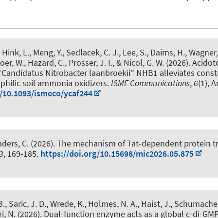
, Hink, L.
, Meng, Y., Sedlacek, C. J., Lee, S., Daims, H., Wagner
er, W., Hazard, C., Prosser, J. I., & Nicol, G. W. (2026).
Acidoto
r “Candidatus Nitrobacter laanbroekii” NHB1 alleviates const
philic soil ammonia oxidizers
.
ISME Communications
,
6
(1), A
g/10.1093/ismeco/ycaf244
nders, C. (2026).
The mechanism of Tat-dependent protein t
3
, 169-185.
https://doi.org/10.15698/mic2026.05.875
B.
, Saric, J. D., Wrede, K., Holmes, N. A., Haist, J., Schumacher
i, N.
(2026).
Dual-function enzyme acts as a global c-di-GMP