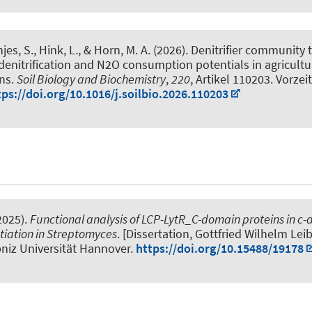
njes, S.
, Hink, L.
, & Horn, M. A.
(2026).
Denitrifier community 
 denitrification and N2O consumption potentials in agricultu
ons
.
Soil Biology and Biochemistry
,
220
, Artikel 110203. Vorzei
tps://doi.org/10.1016/j.soilbio.2026.110203
2025).
Functional analysis of LCP-LytR_C-domain proteins in c-
ntiation in Streptomyces
. [Dissertation, Gottfried Wilhelm Lei
niz Universität Hannover.
https://doi.org/10.15488/19178