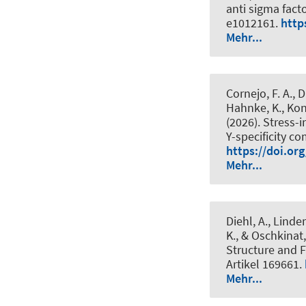
anti sigma facto
e1012161.
http
Mehr...
Cornejo, F. A., 
Hahnke, K., Kond
(2026).
Stress-i
Y-specificity c
https://doi.or
Mehr...
Diehl, A., Linde
K., & Oschkinat,
Structure and F
Artikel 169661.
Mehr...