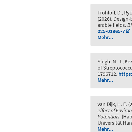
Frohloff, D., Ryt
(2026).
Design-b
arable fields
.
Bi
025-01965-7
Mehr...
Singh, N. J., Kez
of Streptococc
1796712.
https
Mehr...
van Dijk, H. E.
(2
effect of Envir
Potentials
. [Ha
Universität Ha
Mehr...