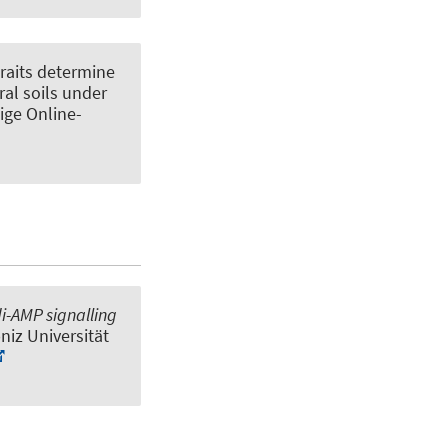
traits determine
ral soils under
tige Online-
di-AMP signalling
bniz Universität