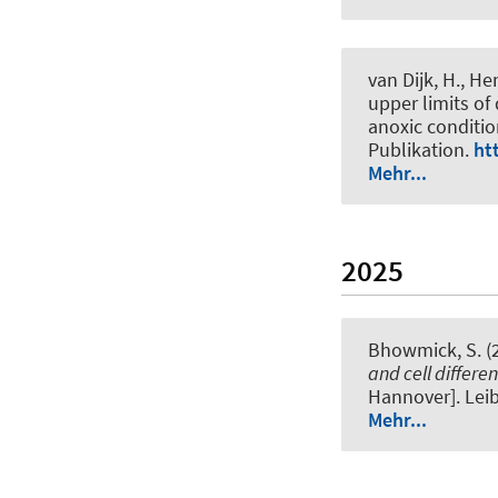
van Dijk, H.
, He
upper limits of
anoxic conditi
Publikation.
ht
Mehr...
2025
Bhowmick, S.
(
and cell differe
Hannover]. Leib
Mehr...