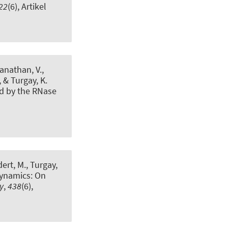
22
(6), Artikel
anathan, V.,
, & Turgay, K.
ed by the RNase
dert, M., Turgay,
Dynamics: On
y
,
438
(6),