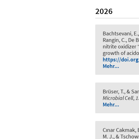
2026
Bachtsevani, E.
Rangin, C., De Bo
nitrite oxidize
growth of acido
https://doi.or
Mehr...
Brüser, T.
, & Sa
Microbial Cell
,
1
Mehr...
Cınar Cakmak, 
M. J.
, & Tschowr