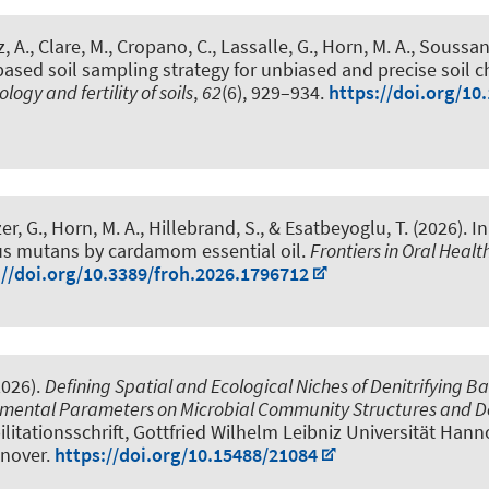
z, A., Clare, M., Cropano, C., Lassalle, G.
, Horn, M. A.
, Soussan,
ased soil sampling strategy for unbiased and precise soil ch
ology and fertility of soils
,
62
(6), 929–934.
https://doi.org/10
er, G.
, Horn, M. A.
, Hillebrand, S.
, & Esatbeyoglu, T.
(2026).
In
us mutans by cardamom essential oil
.
Frontiers in Oral Healt
://doi.org/10.3389/froh.2026.1796712
026).
Defining Spatial and Ecological Niches of Denitrifying Bac
onmental Parameters on Microbial Community Structures and De
bilitationsschrift, Gottfried Wilhelm Leibniz Universität Hann
nnover.
https://doi.org/10.15488/21084